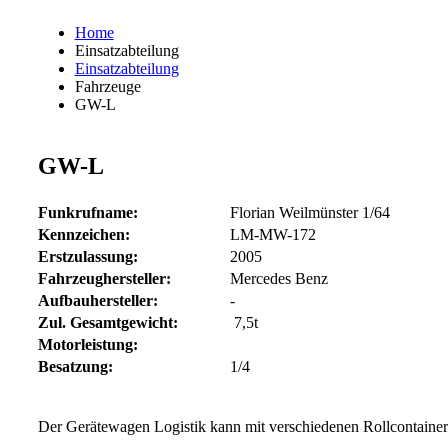
Home
Einsatzabteilung
Einsatzabteilung
Fahrzeuge
GW-L
GW-L
Funkrufname:
Florian Weilmünster 1/64
Kennzeichen:
LM-MW-172
Erstzulassung:
2005
Fahrzeughersteller:
Mercedes Benz
Aufbauhersteller:
-
Zul. Gesamtgewicht:
7,5t
Motorleistung:
Besatzung:
1/4
Der Gerätewagen Logistik kann mit verschiedenen Rollcontainern