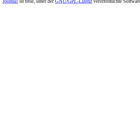
Joomla!
ist freie, unter der
GNU/GPL-Lizenz
veröffentlichte Softwar